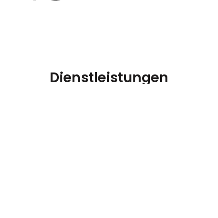
Dienstleistungen
Unfallreparatur
Lack &
Diagnose
Hauptunters
Karosserie
& Service
Abwicklung
Werktags von
von
Austausch
Digitale
10:00 bis 12:00